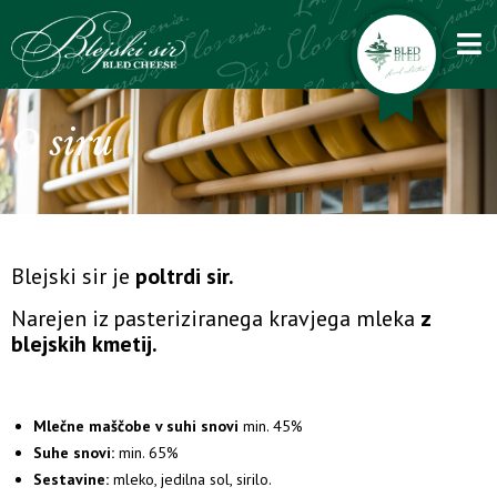
SL
O siru
Blejski sir je
poltrdi sir.
Narejen iz pasteriziranega kravjega mleka
z
blejskih kmetij.
Mlečne maščobe v suhi snovi
min. 45%
Suhe snovi:
min. 65%
Sestavine:
mleko, jedilna sol, sirilo.