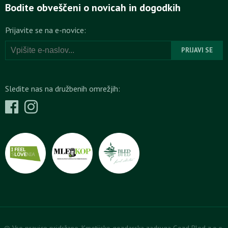
Bodite obveščeni o novicah in dogodkih
Prijavite se na e-novice:
Sledite nas na družbenih omrežjih:
© Vse pravice pridržane. Kmetijsko gozdarska zadruga Gozd Bled z.o.o.